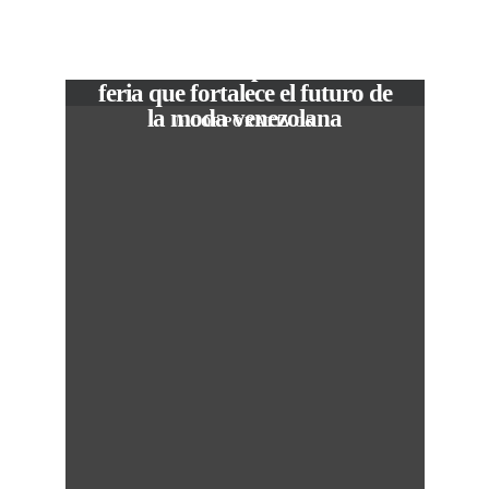
VIEW POST
The Local Expo 2026: La
feria que fortalece el futuro de
la moda venezolana
In
CORPORATIVOS
M
50