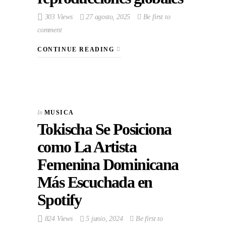
303 Views
27 agosto, 2025
Be first to
comment
CONTINUE READING
In
MUSICA
Tokischa Se Posiciona
como La Artista
Femenina Dominicana
Más Escuchada en
Spotify
824 Views
5 junio, 2024
Be first to