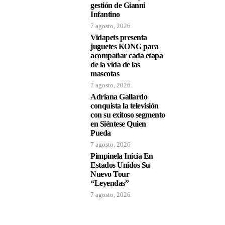
gestión de Gianni
nte
Infantino
7 agosto, 2026
Vidapets presenta
juguetes KONG para
acompañar cada etapa
de la vida de las
mascotas
7 agosto, 2026
Adriana Gallardo
conquista la televisión
con su exitoso segmento
en Siéntese Quien
Pueda
7 agosto, 2026
Pimpinela Inicia En
Estados Unidos Su
Nuevo Tour
n
“Leyendas”
 se
7 agosto, 2026