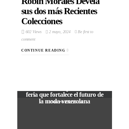
Robin Morales Devela
sus dos más Recientes
Colecciones
602 Views
2 mayo, 2024
Be first to
comment
CONTINUE READING
VIEW POST
The Local Expo 2026: La
feria que fortalece el futuro de
la moda venezolana
In
CORPORATIVOS