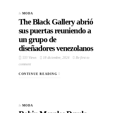
In
MODA
The Black Gallery abrió
sus puertas reuniendo a
un grupo de
diseñadores venezolanos
533 Views
18 diciembre, 2024
Be first to
comment
CONTINUE READING
In
MODA