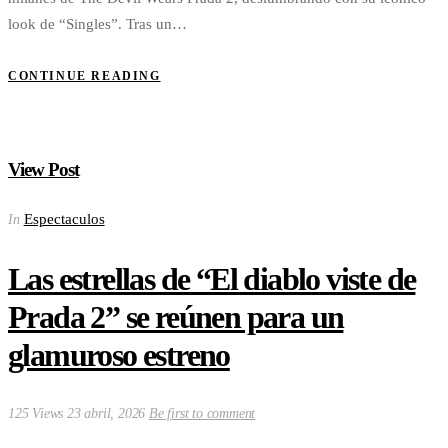
look de “Singles”. Tras un…
CONTINUE READING
View Post
Espectaculos
In
Las estrellas de “El diablo viste de
Prada 2” se reúnen para un
glamuroso estreno
125 Views
23 abril, 2026
Be first to comment