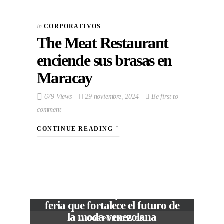
In
CORPORATIVOS
The Meat Restaurant
enciende sus brasas en
Maracay
679 Views
29 noviembre, 2024
Be first to
comment
CONTINUE READING
VIEW POST
The Local Expo 2026: La
feria que fortalece el futuro de
la moda venezolana
In
CORPORATIVOS