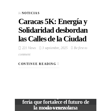
In
NOTICIAS
Caracas 5K: Energía y
Solidaridad desbordan
las Calles de la Ciudad
221 Views
3 septiembre, 2025
Be first to
comment
CONTINUE READING
VIEW POST
The Local Expo 2026: La
feria que fortalece el futuro de
la moda venezolana
In
CORPORATIVOS