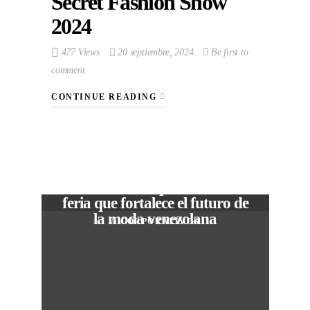
Secret Fashion Show
2024
477 Views
20 septiembre, 2024
Be first to
comment
CONTINUE READING
VIEW POST
The Local Expo 2026: La
feria que fortalece el futuro de
la moda venezolana
In
CORPORATIVOS