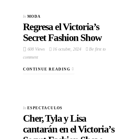
In
MODA
Regresa el Victoria’s
Secret Fashion Show
608 Views
16 octubre, 2024
Be first to
comment
CONTINUE READING
In
ESPECTACULOS
Cher, Tyla y Lisa
cantarán en el Victoria’s