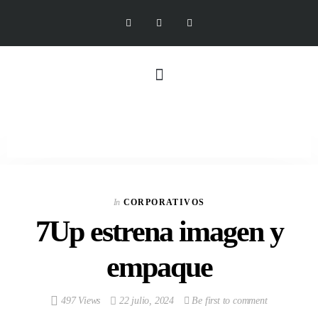
In
CORPORATIVOS
7Up estrena imagen y
empaque
497 Views
22 julio, 2024
Be first to comment