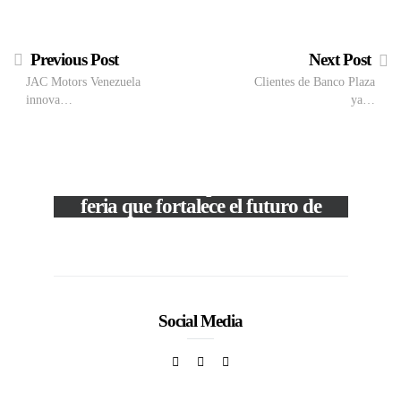
Previous Post
Next Post
JAC Motors Venezuela
Clientes de Banco Plaza
innova…
ya…
M
VIEW POST
The Local Expo 2026: La
50
feria que fortalece el futuro de
la moda venezolana
In
CORPORATIVOS
Social Media