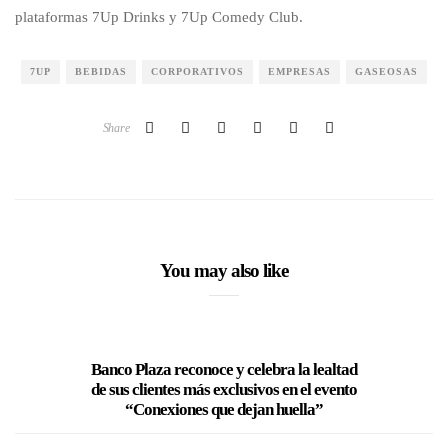
plataformas 7Up Drinks y 7Up Comedy Club.
7UP
BEBIDAS
CORPORATIVOS
EMPRESAS
GASEOSAS
Share
You may also like
Banco Plaza reconoce y celebra la lealtad
Postula
de sus clientes más exclusivos en el evento
“Conexiones que dejan huella”