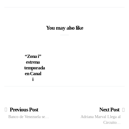
You may also like
“Zona i”
estrena
temporada
en Canal
i
Previous Post
Next Post
Banco de Venezuela se…
Adriana Marval Llega al
Circuito…