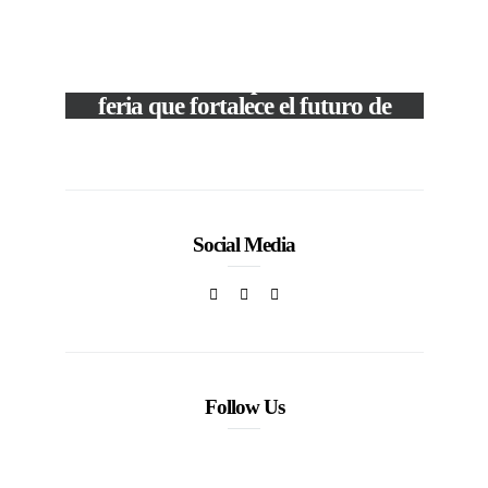
VIEW POST
The Local Expo 2026: La
feria que fortalece el futuro de
la moda venezolana
In
CORPORATIVOS
Social Media
Follow Us