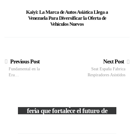
Kaiyi: La Marca de Autos Asiática Llega a
Unidos
Venezuela Para Diversificar la Oferta de
Starlink 
Vehículos Nuevos
conectar f
Previous Post
Next Post
Fundamental en la
Seat España Fabrica
Era…
Respiradores Asistidos
VIEW POST
The Local Expo 2026: La
feria que fortalece el futuro de
la moda venezolana
c
In
CORPORATIVOS