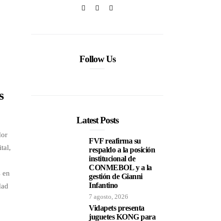
Follow Us
s
Latest Posts
dor
FVF reafirma su
tal,
respaldo a la posición
institucional de
CONMEBOL y a la
s en
gestión de Gianni
Infantino
dad
7 agosto, 2026
Vidapets presenta
juguetes KONG para