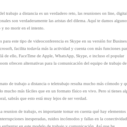
 del trabajo a distancia es un verdadero reto, las reuniones on line, digita
onales son verdaderamente las aristas del dilema. Aquí te damos alguno
 y no morir en el intento.
s para este tipo de videoconferencia es Skype en su versión for Busines
osoft, facilita todavía más la actividad y cuenta con más funciones pa
allá de ello, FaceTime de Apple, WhatsApp, Skype, e incluso el popular
oom ofrecen alternativas para la comunicación del equipo de trabajo de
rmato de trabajo a distancia o teletrabajo resulta mucho más cómodo y q
do mucho más fáciles que en un formato físico en vivo. Pero si tienes al
ral, sabrás que esto está muy lejos de ser verdad.
una reunion de trabajo, es importante tomar en cuenta qué hay elementos
 Interrupciones inesperadas, ruidos incómodos y fallas en la conectivida
as enfrentar en este modelo de trabajo y comunicación. Así que he