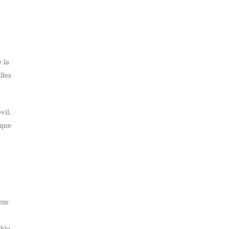
e la
lles
vil.
 que
nte
ible