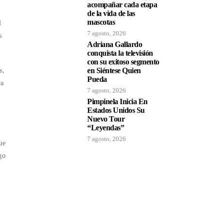
acompañar cada etapa
de la vida de las
mascotas
l
7 agosto, 2026
s
Adriana Gallardo
conquista la televisión
con su exitoso segmento
s,
en Siéntese Quien
Pueda
ra
7 agosto, 2026
Pimpinela Inicia En
Estados Unidos Su
Nuevo Tour
“Leyendas”
7 agosto, 2026
ue
go
d