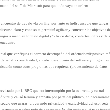
a mano del staff de Microsoft para que todo vaya en orden:
encuentro de trabajo vía on line, por tanto es indispensable que tengas
discurso claro y conciso te permitirá agilizar y concretar los objetivos d
ngas a mano en formato digital y/o físico datos, contactos, cifras y deta
 encuentro.
ntal que verifiques el correcto desempeño del ordenador/dispositivo mó
ad de señal y conectividad, el cabal desempeño del software y programas
icación como otros programas que requieras (procesamiento de datos,
revistado por la BBC que era interrumpido por la ocurrente y casual
vió viral y causó ternura y empatía por parte del público, no necesariame
l espacio que usaras, procurando privacidad y exclusividad del uso, será
 respetuosa y sobre todo de concentración. Sin embargo, si te es impos