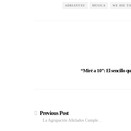
ADRIANTXU
MUSICA
WE DIE T
“Miré a 10”: El sencillo q
Previous Post
La Agrupación Alkilados Cumple…