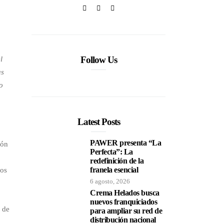
Follow Us
l
us
o
Latest Posts
PAWER presenta “La
ión
Perfecta”: La
redefinición de la
franela esencial
los
6 agosto, 2026
Crema Helados busca
nuevos franquiciados
 de
para ampliar su red de
distribución nacional