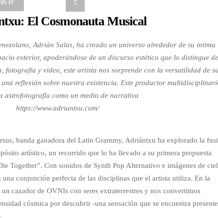
PIN IT
ntxu: El Cosmonauta Musical
venezolano, Adrián Salas, ha creado un universo alrededor de su íntima
spacio exterior, apoderándose de un discurso estético que lo distingue de
, fotografía y video, este artista nos sorprende con la versatilidad de s
una reflexión sobre nuestra existencia. Este productor multidisciplinari
 la astrofotografía como un medio de narrativa
https://www.adriantxu.com/
sus, banda ganadora del Latin Grammy, Adriántxu ha explorado la fus
ósito artístico, un recorrido que lo ha llevado a su primera propuesta
Die Together”. Con sonidos de Synth Pop Alternativo e imágenes de cie
 una conjunción perfecta de las disciplinas que el artista utiliza. En la
e un cazador de OVNIs con seres extraterrestres y nos convertimos
nsidad cósmica por descubrir -una sensación que se encuentra presente
.