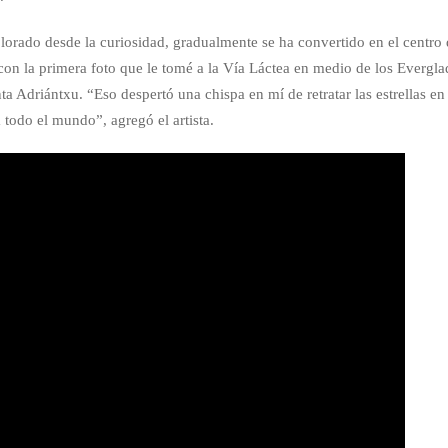
plorado desde la curiosidad, gradualmente se ha convertido en el centro
con la primera foto que le tomé a la Vía Láctea en medio de los Evergla
a Adriántxu. “Eso despertó una chispa en mí de retratar las estrellas en
 todo el mundo”, agregó el artista.