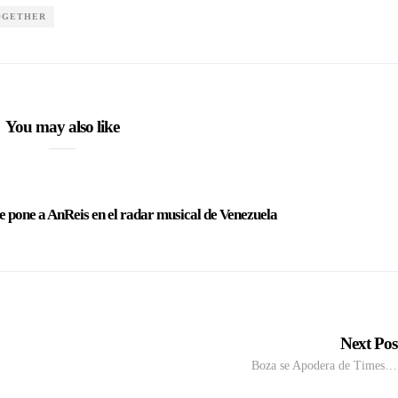
OGETHER
You may also like
ue pone a AnReis en el radar musical de Venezuela
Next Po
Boza se Apodera de Times…