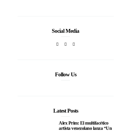
la moda venezolana
In
CORPORATIVOS
Social Media
Follow Us
Latest Posts
Alex Prim: El multifacético
artista venezolano lanza “Un