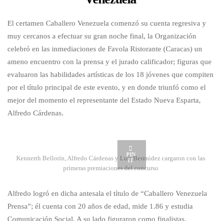
El certamen Caballero Venezuela comenzó su cuenta regresiva y
muy cercanos a efectuar su gran noche final, la Organización
celebró en las inmediaciones de Favola Ristorante (Caracas) un
ameno encuentro con la prensa y el jurado calificador; figuras que
evaluaron las habilidades artísticas de los 18 jóvenes que compiten
por el título principal de este evento, y en donde triunfó como el
mejor del momento el representante del Estado Nueva Esparta,
Alfredo Cárdenas.
PIN
Kennerth Bellorín, Alfredo Cárdenas y Luís Bermúdez cargaron con las
IT
primeras premiaciones del concurso
Alfredo logró en dicha antesala el título de “Caballero Venezuela
Prensa”; él cuenta con 20 años de edad, mide 1.86 y estudia
Comunicación Social. A su lado figuraron como finalistas,