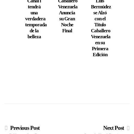
Canal i
Caballero
Luis
U
tendrá
Venezuela
Bermúdez
Eleg
una
Anuncia
se Alzó
Liq
verdadera
su Gran
con el
Liq
temporada
Noche
Título
Azul
de la
Final
Caballero
Raen
belleza
Venezuela
será
en su
Unif
Primera
Ofic
Edición
de 
Selec
d
Vene
en 
Olim
de P
20
Previous Post
Next Post