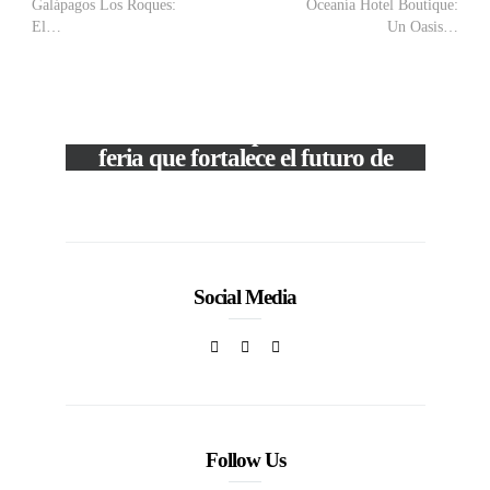
Galápagos Los Roques:
Oceanía Hotel Boutique:
El…
Un Oasis…
VIEW POST
The Local Expo 2026: La
feria que fortalece el futuro de
la moda venezolana
In
CORPORATIVOS
Social Media
Follow Us