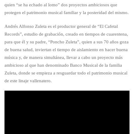
quien “se ha echado al lomo” dos proyectos ambiciosos que
protegen el patrimonio musical familiar y la posteridad del mismo.
Andrés Alfonso Zuleta es el productor general de “El Cafetal
Records”, estudio de grabación, creado en tiempos de cuarentena,
para que él y su padre, “Poncho Zuleta”, quien a sus 70 años goza
de buena salud, inviertan el tiempo de aislamiento en hacer buena
música y, de manera simultánea, llevar a cabo un proyecto más
ambicioso al que han denominado Banco Musical de la familia
Zuleta, donde se empieza a resguardar todo el patrimonio musical
de este linaje vallenatero.