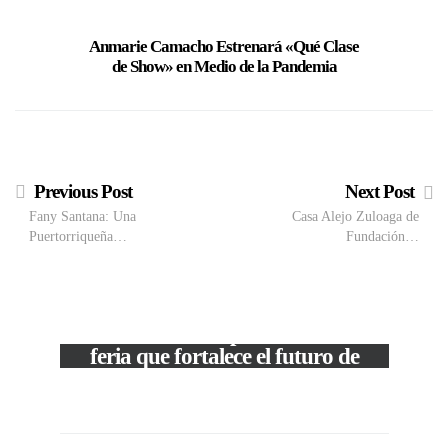
Anmarie Camacho Estrenará «Qué Clase
Anmarie
de Show» en Medio de la Pandemia
Radio c
Previous Post
Next Post
Fany Santana: Una
Casa Alejo Zuloaga de
Puertorriqueña…
Fundación…
M
VIEW POST
The Local Expo 2026: La
50
feria que fortalece el futuro de
la moda venezolana
In
CORPORATIVOS