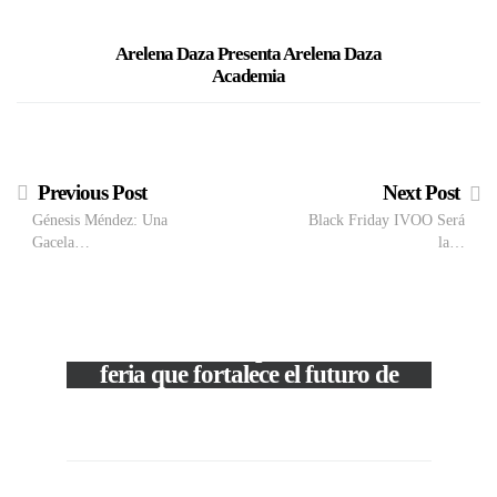
Arelena Daza Presenta Arelena Daza
Academia
Previous Post
Next Post
Génesis Méndez: Una
Black Friday IVOO Será
Gacela…
la…
M
VIEW POST
The Local Expo 2026: La
50
feria que fortalece el futuro de
la moda venezolana
In
CORPORATIVOS