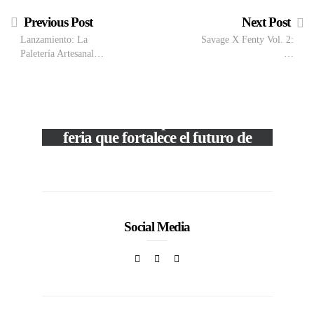
Previous Post
Next Post
Lanzamiento: La
Savage X Fenty Vol. 2:
Paletería Artesanal…
…
VIEW POST
The Local Expo 2026: La
feria que fortalece el futuro de
la moda venezolana
c
In
CORPORATIVOS
Social Media