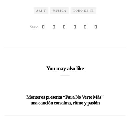
ARI V
MUSICA
TODO DE TI
Share
You may also like
Monteros presenta “Para No Verte Más”
Kelko De
una canción con alma, ritmo y pasión