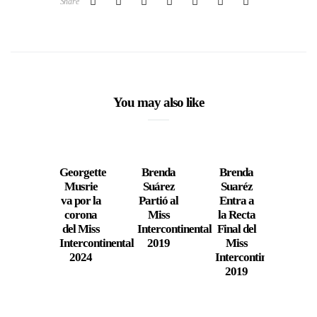
Share
You may also like
Georgette
Brenda
Brenda
Ru
Musrie
Suárez
Suaréz
Esme
va por la
Partió al
Entra a
Cres
corona
Miss
la Recta
La M
del Miss
Intercontinental
Final del
Inter
Intercontinental
2019
Miss
Vene
2024
Intercontinental
20
2019
alza
vo
contr
viole