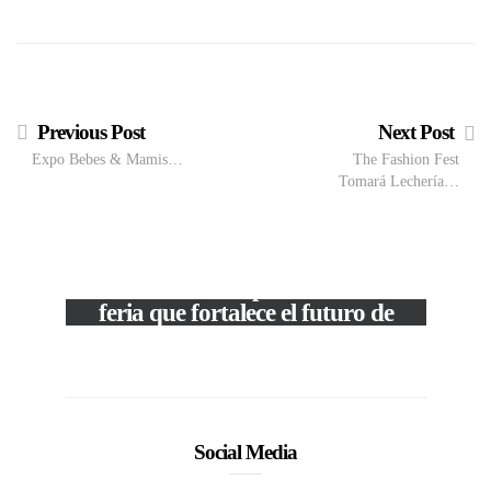
intra
Previous Post
Next Post
Expo Bebes & Mamis…
The Fashion Fest
Tomará Lechería…
VIEW POST
The Local Expo 2026: La
feria que fortalece el futuro de
la moda venezolana
In
CORPORATIVOS
Social Media