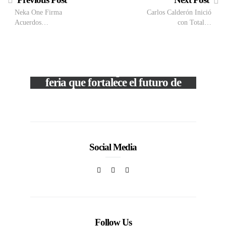
Neka One Firma
Carlos Calderón Inició
Acuerdos…
con Total…
VIEW POST
The Local Expo 2026: La
feria que fortalece el futuro de
la moda venezolana
c
In
CORPORATIVOS
Social Media
Follow Us