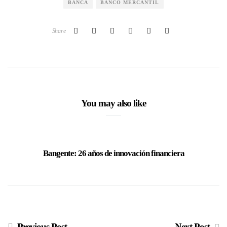
BANCA
BANCO MERCANTIL
Share
You may also like
Bangente: 26 años de innovación financiera
BNC
Previous Post
Next Post