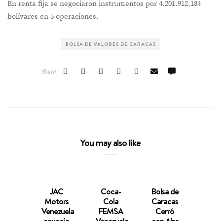
En renta fija se negociaron instrumentos por 4.201.912,184
bolívares en 5 operaciones.
BOLSA DE VALORES DE CARACAS
Share
You may also like
JAC
Coca-
Bolsa de
IBC d
Motors
Cola
Caracas
Bols
Venezuela
FEMSA
Cerró
Cara