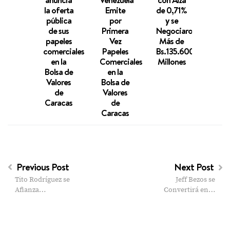
anuncia
Venezuela
con Alza
rom
la oferta
Emite
de 0,71%
la pi
pública
por
y se
con 
de sus
Primera
Negociaron
de 
papeles
Vez
Más de
de 
comerciales
Papeles
Bs.135.600
este 
en la
Comerciales
Millones
ene
Bolsa de
en la
Valores
Bolsa de
de
Valores
Caracas
de
Caracas
Previous Post
Next Post
Tito Rodríguez se
Jeff Bezos se
Afianza…
Convertirá en…