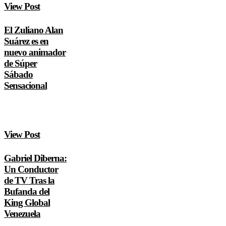
View Post
El Zuliano Alan
Suárez es en
nuevo animador
de Súper
Sábado
Sensacional
View Post
Gabriel Diberna:
Un Conductor
de TV Tras la
Bufanda del
King Global
Venezuela