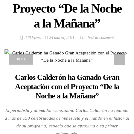
Proyecto “De la Noche
a la Mañana”
838 Views
24 marzo, 2021
Be first to comment
PIN IT
Carlos Calderón ha Ganado Gran
Aceptación con el Proyecto “De la
Noche a la Mañana”
El periodista y animador venezolano Carlos Calderón ha reunido
a más de 150 celebridades de Venezuela y el mundo en el historial
de su programa; espacio que se aproxima a su primer
aniversario.