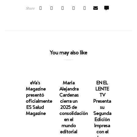
Share
You may also like
eVa’s
Maria
EN EL
Idol
Magazine
Alejandra
LENTE
Apue
presentó
Cardenas
TV
a
oficialmente
cierra un
Presenta
EcoG
ES Salud
2025 de
su
de
Magazine
consolidación
Segunda
Upcy
en el
Edición
en 
mundo
Impresa
Nue
editorial
con el
Prop