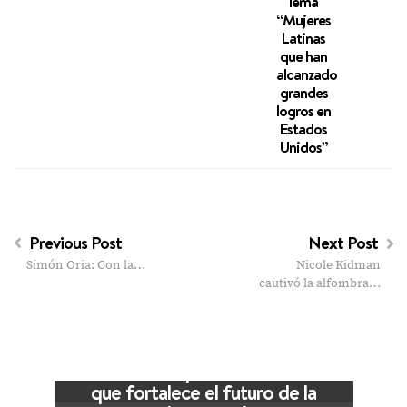
lema
“Mujeres
Latinas
que han
alcanzado
grandes
logros en
Estados
Unidos”
Previous Post
Next Post
Simón Oria: Con la…
Nicole Kidman
cautivó la alfombra…
VIEW POST
The Local Expo 2026: La feria
que fortalece el futuro de la