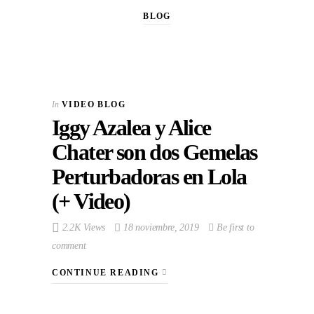
BLOG
In
VIDEO BLOG
Iggy Azalea y Alice
Chater son dos Gemelas
Perturbadoras en Lola
(+ Video)
2.2K Views
18 noviembre, 2019
Be first to
comment
CONTINUE READING