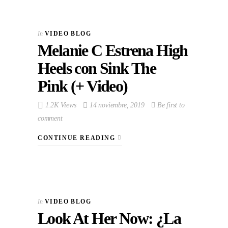
In
VIDEO BLOG
Melanie C Estrena High
Heels con Sink The
Pink (+ Video)
1.2K Views
14 noviembre, 2019
Be first to
comment
CONTINUE READING
In
VIDEO BLOG
Look At Her Now: ¿La