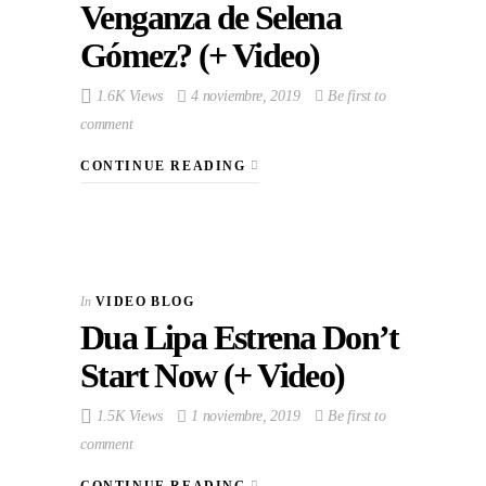
Venganza de Selena
Gómez? (+ Video)
1.6K Views
4 noviembre, 2019
Be first to
comment
CONTINUE READING
In
VIDEO BLOG
Dua Lipa Estrena Don’t
Start Now (+ Video)
1.5K Views
1 noviembre, 2019
Be first to
comment