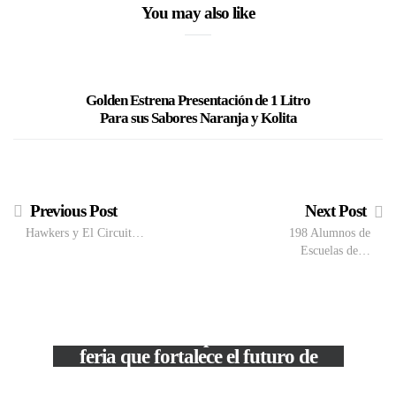
You may also like
Golden Estrena Presentación de 1 Litro
El Casti
Para sus Sabores Naranja y Kolita
Previous Post
Next Post
Hawkers y El Circuit…
198 Alumnos de
Escuelas de…
VIEW POST
The Local Expo 2026: La
feria que fortalece el futuro de
la moda venezolana
c
In
CORPORATIVOS