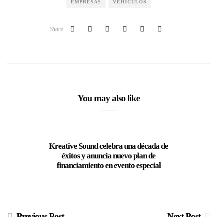
EMPRESAS
VEHÍCULOS
Share
You may also like
Kreative Sound celebra una década de
Epa act
éxitos y anuncia nuevo plan de
acop
financiamiento en evento especial
Previous Post
Next Post