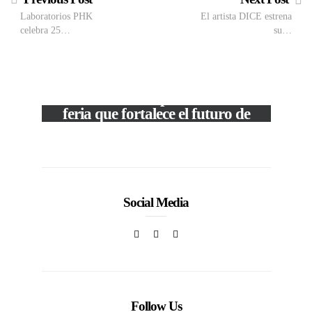
Laboratorios PHK
El artista DICE estrena
celebra 25…
su…
M
VIEW POST
The Local Expo 2026: La
50
feria que fortalece el futuro de
la moda venezolana
In
CORPORATIVOS
Social Media
Follow Us