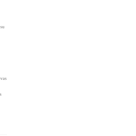
 su
ivas
s