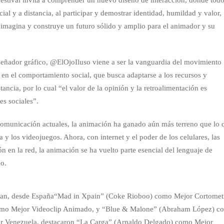
al y a distancia, al participar y demostrar identidad, humildad y valor,
 imagina y construye un futuro sólido y amplio para el animador y su
iseñador gráfico, @ElOjoIluso viene a ser la vanguardia del movimiento
 en el comportamiento social, que busca adaptarse a los recursos y
tancia, por lo cual “el valor de la opinión y la retroalimentación es
es sociales”.
 comunicación actuales, la animación ha ganado aún más terreno que lo 
a y los videojuegos. Ahora, con internet y el poder de los celulares, las
n en la red, la animación se ha vuelto parte esencial del lenguaje de
do.
ntran, desde España“Mad in Xpain” (Coke Rioboo) como Mejor Cortomet
como Mejor Videoclip Animado, y “Blue & Malone” (Abraham López) c
or Venezuela, destacaron “La Carga” (Arnaldo Delgado) como Mejor