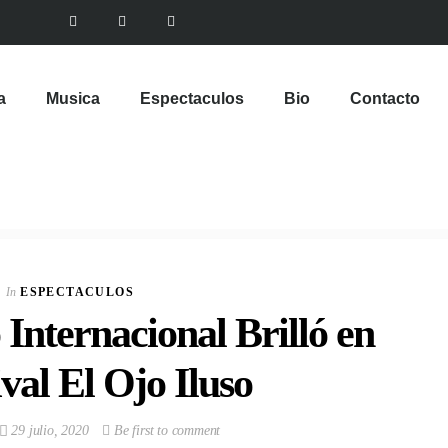
a
Musica
Espectaculos
Bio
Contacto
In
ESPECTACULOS
Internacional Brilló en
ival El Ojo Iluso
29 julio, 2020
Be first to comment