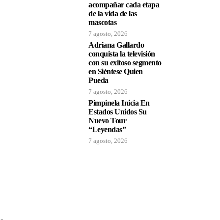
acompañar cada etapa
de la vida de las
mascotas
7 agosto, 2026
Adriana Gallardo
conquista la televisión
con su exitoso segmento
en Siéntese Quien
Pueda
7 agosto, 2026
Pimpinela Inicia En
Estados Unidos Su
Nuevo Tour
“Leyendas”
7 agosto, 2026
os