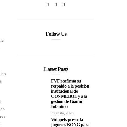
Follow Us
ine
n
Latest Posts
lico
FVF reafirma su
a
respaldo a la posición
institucional de
CONMEBOL y a la
gestión de Gianni
o,
Infantino
 en
7 agosto, 2026
área
Vidapets presenta
e
juguetes KONG para