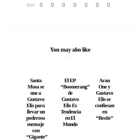
Share
You may also like
Santa
El EP
Aran
Gust
Musa se
“Boomerang”
One y
Elis 
une a
de
Gustavo
Pres
Gustavo
Gustavo
Elis se
en 
Elis para
Elis Es
confiesan
Gr
llevar un
Tendencia
en
Aper
poderoso
en El
“Bestie”
de H
mensaje
Mundo
Ro
con
Café
“Gigante”
Cara