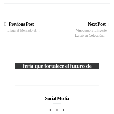
Previous Post
Next Post
Llega al Mercado el…
Vinodemora Lingerie
Lanzó su Colección…
VIEW POST
The Local Expo 2026: La
feria que fortalece el futuro de
la moda venezolana
In
CORPORATIVOS
Social Media