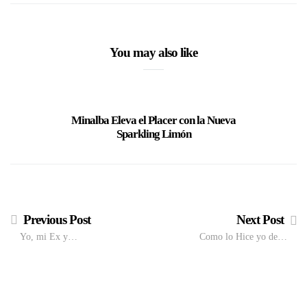
You may also like
Minalba Eleva el Placer con la Nueva
La nuev
Sparkling Limón
hacemos
Previous Post
Next Post
Yo, mi Ex y…
Como lo Hice yo de…
VIEW POST
The Local Expo 2026: La