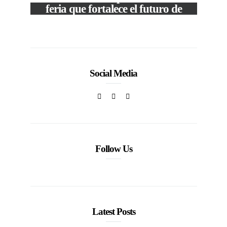
feria que fortalece el futuro de
la moda venezolana
c
In
CORPORATIVOS
Social Media
Follow Us
Latest Posts