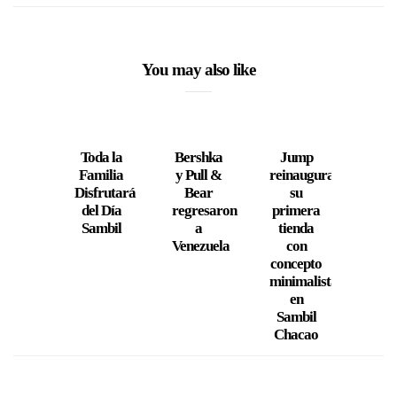
You may also like
Toda la
Bershka
Jump
Lido
Familia
y Pull &
reinaugura
Vale
Disfrutará
Bear
su
Cele
del Día
regresaron
primera
su 1
Sambil
a
tienda
Aniv
Venezuela
con
concepto
minimalista
en
Sambil
Chacao