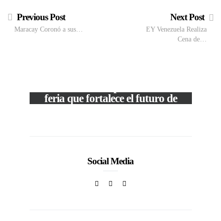
Previous Post
Next Post
Maracay Coronó a sus…
EY Venezuela Realiza
Cena de…
VIEW POST
The Local Expo 2026: La
feria que fortalece el futuro de
la moda venezolana
In
CORPORATIVOS
Social Media