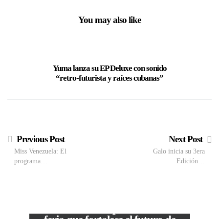
You may also like
Yuma lanza su EP Deluxe con sonido
Casper 
“retro-futurista y raíces cubanas”
Previous Post
Next Post
Miss Venezuela: El
Galo inicia su 3era
programa…
Edición…
M
VIEW POST
The Local Expo 2026: La
50