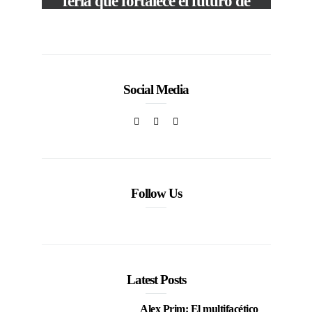
feria que fortalece el futuro de
la moda venezolana
In
CORPORATIVOS
Social Media
Follow Us
Latest Posts
Alex Prim: El multifacético