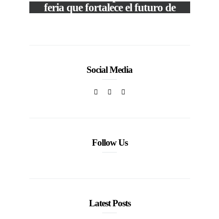
50
feria que fortalece el futuro de
la moda venezolana
In
CORPORATIVOS
Social Media
Follow Us
Latest Posts