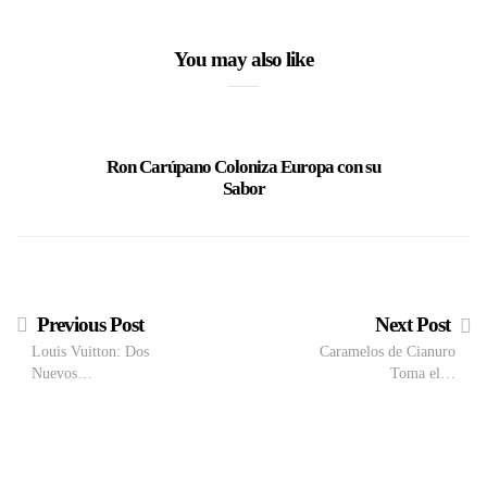
You may also like
Ron Carúpano Coloniza Europa con su
BDV 
Sabor
experien
Previous Post
Next Post
Louis Vuitton: Dos
Caramelos de Cianuro
Nuevos…
Toma el…
M
VIEW POST
The Local Expo 2026: La