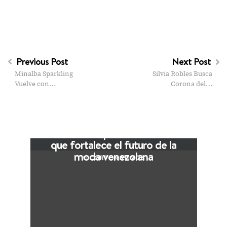
Previous Post
Next Post
Minalba Sparkling
Silvia Robles Busca
Vuelve con…
Corona del…
VIEW POST
The Local Expo 2026: La feria
que fortalece el futuro de la
moda venezolana
CORPORATIVOS
In