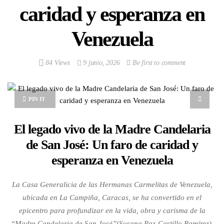
caridad y esperanza en
Venezuela
84 Views
9 junio, 2026
Be first to comment
PIN IT
El legado vivo de la Madre Candelaria
de San José: Un faro de caridad y
esperanza en Venezuela
La Casa Generalicia de las Hermanas Carmelitas de Venezuela,
ubicada en La Campiña, Caracas, se ha convertido en el
epicentro para profundizar en la vida, obra y carisma de la
“Madre Candelaria de San José”(Susana Paz-Castillo Ramírez),