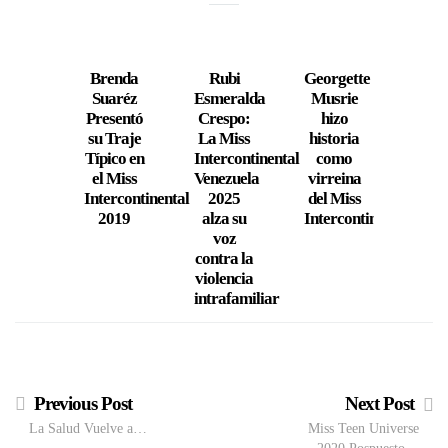
Brenda
Rubi
Georgette
Geor
Suaréz
Esmeralda
Musrie
Mus
Presentó
Crespo:
hizo
va po
su Traje
La Miss
historia
cor
Típico en
Intercontinental
como
del 
el Miss
Venezuela
virreina
Inter
Intercontinental
2025
del Miss
20
2019
alza su
Intercontinental
voz
contra la
violencia
intrafamiliar
Previous Post
Next Post
La Salud Vuelve a…
Miss Teen Universe