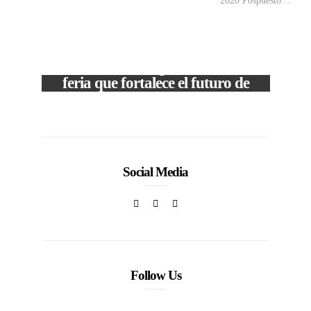
2020 Pospuesto…
VIEW POST
The Local Expo 2026: La
feria que fortalece el futuro de
la moda venezolana
In
CORPORATIVOS
Social Media
Follow Us