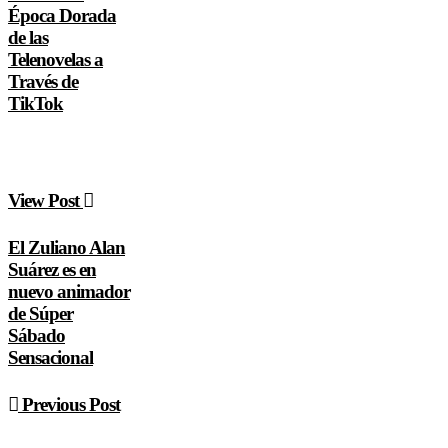
Época Dorada
de las
Telenovelas a
Través de
TikTok
View Post
El Zuliano Alan
Suárez es en
nuevo animador
de Súper
Sábado
Sensacional
Previous Post