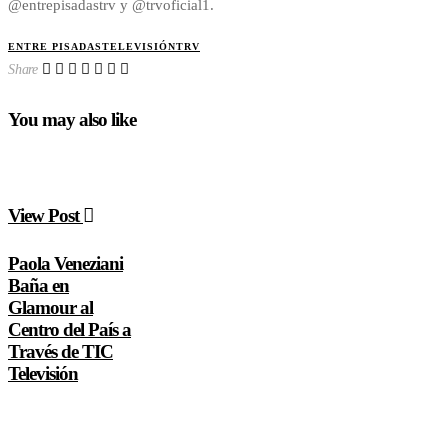
@entrepisadastrv y @trvoficial1.
ENTRE PISADAS
TELEVISIÓN
TRV
Share
You may also like
View Post
Paola Veneziani
Baña en
Glamour al
Centro del País a
Través de TIC
Televisión