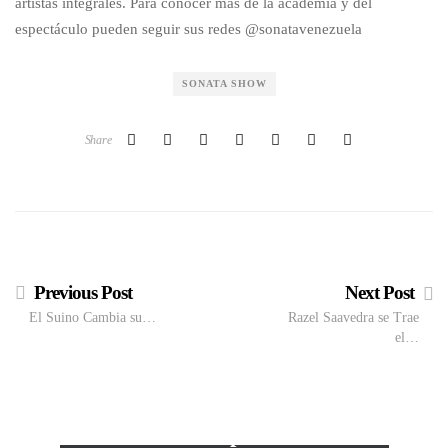
artistas integrales. Para conocer más de la academia y del
espectáculo pueden seguir sus redes @sonatavenezuela
SONATA SHOW
Share
Previous Post
Next Post
El Suino Cambia su…
Razel Saavedra se Trae
el…
VIEW POST
The Local Expo 2026: La