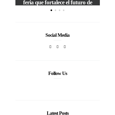
feria que fortalece el futuro de
la moda venezolana
In
CORPORATIVOS
Social Media
Follow Us
Latest Posts