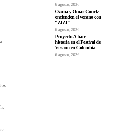
6 agosto, 2026
s
Ozuna y Omar Courtz
encienden el verano con
“ZIZI”
6 agosto, 2026
Proyecto A hace
la
historia en el Festival de
Verano en Colombia
6 agosto, 2026
ndos
.
ía,
ue