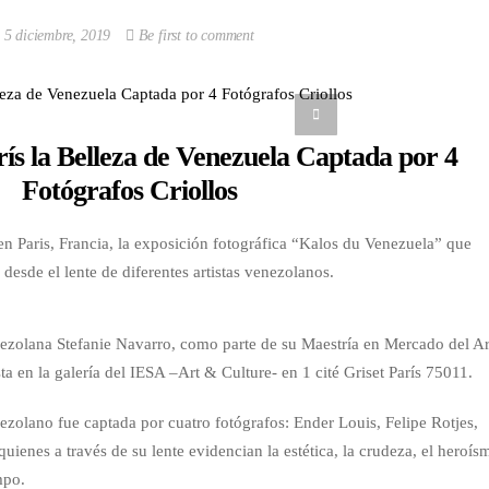
5 diciembre, 2019
Be first to comment
ís la Belleza de Venezuela Captada por 4
Fotógrafos Criollos
 en Paris, Francia, la exposición fotográfica “Kalos du Venezuela” que
 desde el lente de diferentes artistas venezolanos.
enezolana Stefanie Navarro, como parte de su Maestría en Mercado del Ar
ta en la galería del IESA –Art & Culture- en 1 cité Griset París 75011.
nezolano fue captada por cuatro fotógrafos: Ender Louis, Felipe Rotjes,
uienes a través de su lente evidencian la estética, la crudeza, el heroís
mpo.