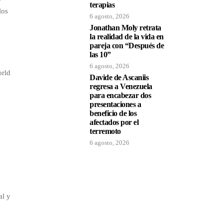
terapias
los
6 agosto, 2026
Jonathan Moly retrata
la realidad de la vida en
pareja con “Después de
las 10”
6 agosto, 2026
orld
Davide de Ascaniis
regresa a Venezuela
para encabezar dos
presentaciones a
beneficio de los
e
afectados por el
terremoto
6 agosto, 2026
al y