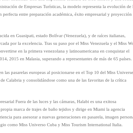
tración de Empresas Turísticas, la modelo representa la evolución de 
n perfecta entre preparación académica, éxito empresarial y proyección
cida en Guasipati, estado Bolívar (Venezuela), y de raíces italianas,
cada por la excelencia. Tras su paso por el Miss Venezuela y el Miss W
onvertirse en la primera venezolana y latinoamericana en conquistar el
 2014, 2015 en Malasia, superando a representantes de más de 65 países.
n las pasarelas europeas al posicionarse en el Top 10 del Miss Univers
n de Calabria y consolidándose como una de las favoritas de la crítica
sarial Fuera de las luces y las cámaras, Halabi es una exitosa
propia marca de trajes de baño tejidos y dirige en Miami la agencia
encia para asesorar a nuevas generaciones en pasarela, imagen person
igio como Miss Universo Cuba y Miss Tourism International Italia.