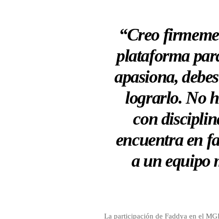
“Creo firmeme
plataforma para
apasiona, debes 
lograrlo. No 
con discipli
encuentra en fa
a un equipo m
La participación de Faddya en el MGI