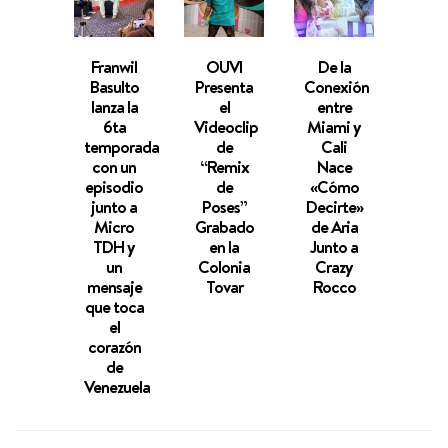
Franwil
OUVI
De la
L
Basulto
Presenta
Conexión
Reve
lanza la
el
entre
Musi
6ta
Videoclip
Miami y
Jh
temporada
de
Cali
Me
con un
“Remix
Nace
no
episodio
de
«Cómo
Pres
junto a
Poses”
Decirte»
su N
Micro
Grabado
de Aria
Hi
TDH y
en la
Junto a
“Per
un
Colonia
Crazy
mensaje
Tovar
Rocco
que toca
el
corazón
de
Venezuela