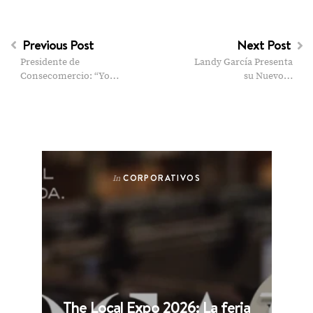
Previous Post
Next Post
Presidente de
Landy García Presenta
Consecomercio: “Yo…
su Nuevo…
CORPORATIVOS
In
The Local Expo 2026: La feria