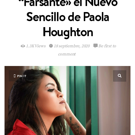
“Farsante» el Nuevo
Sencillo de Paola
Houghton
1.3K Views
18 septiembre, 2020
Be first to
comment
PIN IT