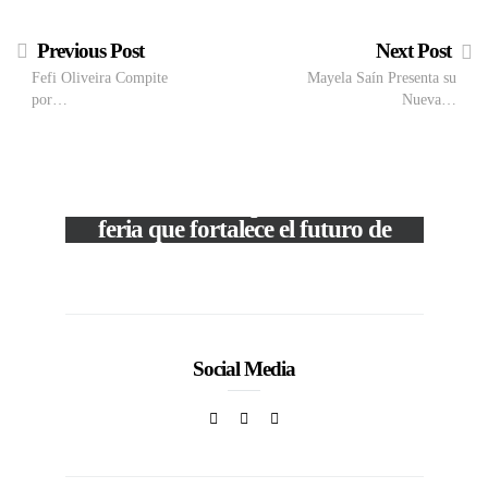
Previous Post
Next Post
Fefi Oliveira Compite
Mayela Saín Presenta su
por…
Nueva…
VIEW POST
The Local Expo 2026: La
feria que fortalece el futuro de
la moda venezolana
In
CORPORATIVOS
Social Media