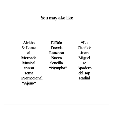
You may also like
Alekho
El Dúo
“La
Cant
Se Lanza
Doxxis
Cita” de
Bell
al
Lanza su
Juan
s
Mercado
Nuevo
Miguel
Estr
Musical
Sencillo
se
co
con su
“Nympho”
Apodera
“Idi
Tema
del Top
Promocional
Radial
“Ajeno”