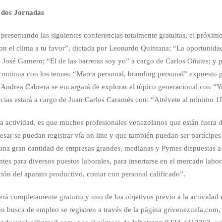
 dos Jornadas
 presentando las siguientes conferencias totalmente gratuitas, el próxim
n el clima a tu favor”, dictada por Leonardo Quintana; “La oportunida
 José Gamero; “El de las barreras soy yo” a cargo de Carlos Oñates; y 
continua con los temas: “Marca personal, branding personal” expuesto 
 Andrea Cabrera se encargará de explorar el tópico generacional con “Y
encias estará a cargo de Juan Carlos Caramés con: “Atrévete al mínimo 1
la actividad, es que muchos profesionales venezolanos que están fuera d
resar se puedan registrar vía on line y que también puedan ser partícipes
 una gran cantidad de empresas grandes, medianas y Pymes dispuestas a
ntes para diversos puestos laborales, para insertarse en el mercado labor
ión del aparato productivo, contar con personal calificado”.
será completamente gratuito y uno de los objetivos previo a la actividad 
n busca de empleo se registren a través de la página grivenezuela.com,