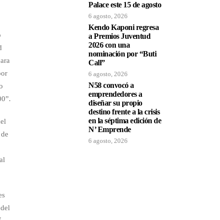
Palace este 15 de agosto
6 agosto, 2026
Kendo Kaponi regresa
o
a Premios Juventud
2026 con una
d
nominación por “Buti
para
Call”
por
6 agosto, 2026
N58 convocó a
o
emprendedores a
00”.
diseñar su propio
destino frente a la crisis
en la séptima edición de
el
N’ Emprende
 de
6 agosto, 2026
al
es
 del