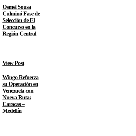
Osmel Sousa
Culminó Fase de
Selección de El
Concurso en la
Región Central
View Post
Wingo Refuerza
su Operación en
Venezuela con
Nueva Ruta:
Caracas –
Medellín