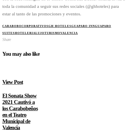
toda la comunidad a seguir sus redes sociales (@ghhoteles) para
estar al tanto de las promociones y eventos.
CARABOBO
CORPORATIVOS
GH HOTELES
GUAPARO INN
GUAPARO
SUITES
HOTELERIA
LUJO
TURISMO
VALENCIA
Share
You may also like
View Post
El Sonata Show
2021 Cautivó a
los Carabobeños
en el Teatro
Municipal de
Valencia