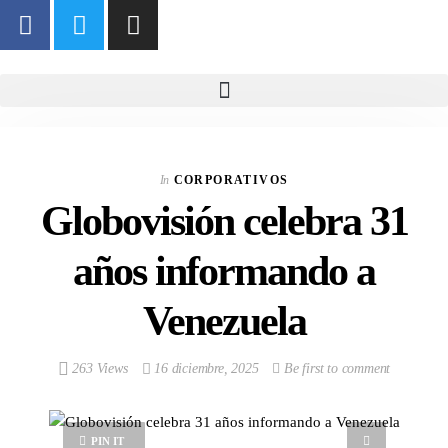
In
CORPORATIVOS
Globovisión celebra 31
años informando a
Venezuela
263 Views
16 diciembre, 2025
Be first to comment
PIN IT