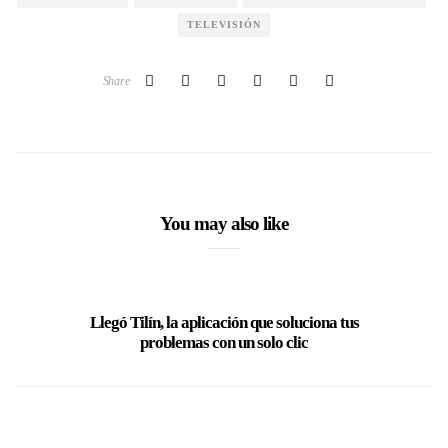
TELEVISIÓN
Share
You may also like
Llegó Tilín, la aplicación que soluciona tus
Banesco
problemas con un solo clic
través 