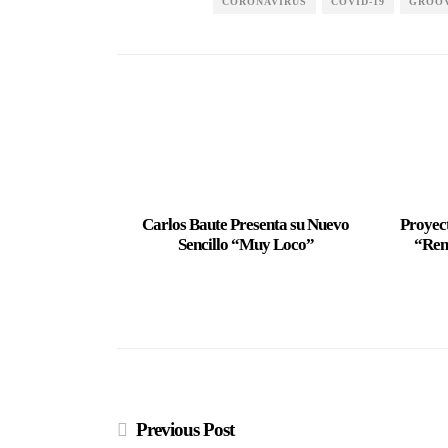
CORONAVIRUS
COVID-19
GROO
Carlos Baute Presenta su Nuevo
Proyect
Sencillo “Muy Loco”
“Ren
Previous Post