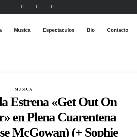
a
Musica
Espectaculos
Bio
Contacto
VIEW POST
Multinacional de
Sabores expande su
In
MUSICA
Portafolio de bebidas
a Estrena «Get Out On
In
CORPORATIVOS
r» en Plena Cuarentena
ose McGowan) (+ Sophie