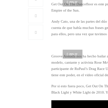
PIN IT
Get Out On The Dancefloor es este p
Empire of the Sun.
Andy Cato, una de las partes del dúo
cuenta de que había muchas frases g
para ellos, pero una vez que tuvimos 
PIN IT
Groove Armada nos ha hecho bailar a t
modelo, cantante y activista Rose Mc
participante de RuPaul’s Drag Race 
tiene este poder, en el video oficial 
Por si esto fuera poco, Get Out On Th
Black Light y White Light de 2010. Y