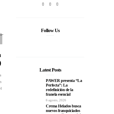
Follow Us
a
)
Latest Posts
a
PAWER presenta “La
n
Perfecta”: La
el
redefinición de la
franela esencial
6 agosto, 2026
Crema Helados busca
nuevos franquiciados