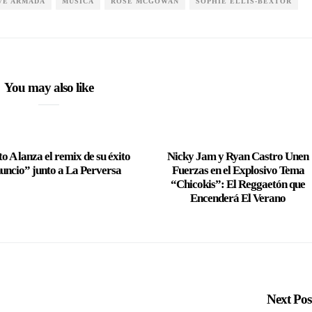
VE ARMADA
MUSICA
ROSE MCGOWAN
SOPHIE ELLIS-BEXTOR
You may also like
o A lanza el remix de su éxito
Nicky Jam y Ryan Castro Unen
uncio” junto a La Perversa
Fuerzas en el Explosivo Tema
“Chicokis”: El Reggaetón que
Encenderá El Verano
Next Po