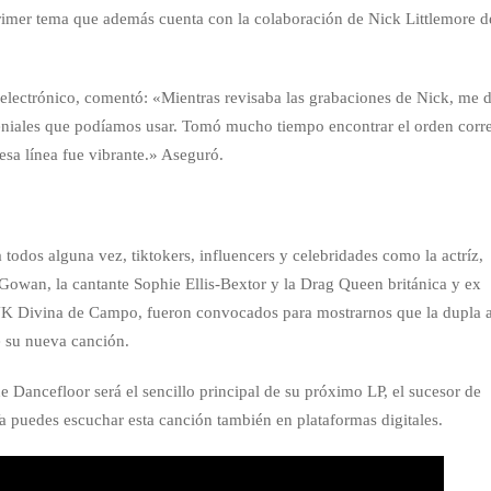
rimer tema que además cuenta con la colaboración de Nick Littlemore d
 electrónico, comentó: «Mientras revisaba las grabaciones de Nick, me d
eniales que podíamos usar. Tomó mucho tiempo encontrar el orden corr
esa línea fue vibrante.» Aseguró.
odos alguna vez, tiktokers, influencers y celebridades como la actríz,
Gowan, la cantante Sophie Ellis-Bextor y la Drag Queen británica y ex
UK Divina de Campo, fueron convocados para mostrarnos que la dupla 
de su nueva canción.
e Dancefloor será el sencillo principal de su próximo LP, el sucesor de
a puedes escuchar esta canción también en plataformas digitales.