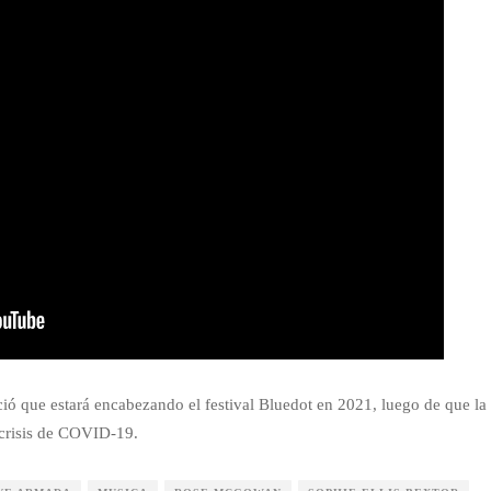
 que estará encabezando el festival Bluedot en 2021, luego de que la
 crisis de COVID-19.