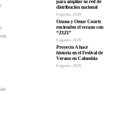
para ampliar su red de
e
distribución nacional
6 agosto, 2026
Ozuna y Omar Courtz
encienden el verano con
i
“ZIZI”
ecto
6 agosto, 2026
Proyecto A hace
historia en el Festival de
Verano en Colombia
6 agosto, 2026
aún