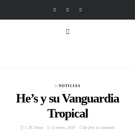
In
NOTICIAS
He’s y su Vanguardia
Tropical
1.7K Views
11 enero, 2019
Be first to comment