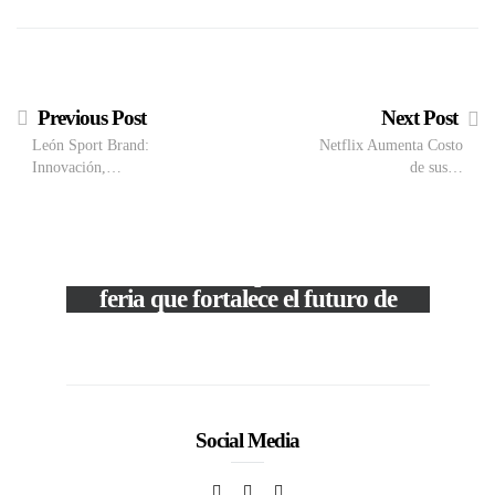
Previous Post
Next Post
León Sport Brand:
Netflix Aumenta Costo
Innovación,…
de sus…
M
VIEW POST
The Local Expo 2026: La
50
feria que fortalece el futuro de
la moda venezolana
In
CORPORATIVOS
Social Media