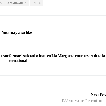
A ISLA MARGARITA
INCES
You may also like
transformará su icónico hotel en Isla Margarita en un resort de talla
internacional
Next Po
DJ Jason Manuel Presentó con…