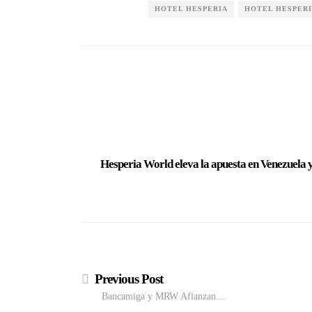
HOTEL HESPERIA
HOTEL HESPERI
Hesperia World eleva la apuesta en Venezuela y 
Previous Post
Bancamiga y MRW Afianzan…