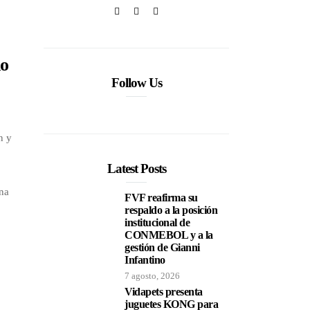
no
Follow Us
n y
Latest Posts
ona
FVF reafirma su
respaldo a la posición
institucional de
CONMEBOL y a la
gestión de Gianni
Infantino
7 agosto, 2026
Vidapets presenta
juguetes KONG para
o