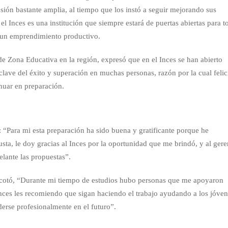
esión bastante amplia, al tiempo que los instó a seguir mejorando sus
l Inces es una institución que siempre estará de puertas abiertas para t
a un emprendimiento productivo.
de Zona Educativa en la región, expresó que en el Inces se han abierto
clave del éxito y superación en muchas personas, razón por la cual felic
inuar en preparación.
: “Para mi esta preparación ha sido buena y gratificante porque he
sta, le doy gracias al Inces por la oportunidad que me brindó, y al gere
lante las propuestas”.
otó, “Durante mi tiempo de estudios hubo personas que me apoyaron
nces les recomiendo que sigan haciendo el trabajo ayudando a los jóve
rse profesionalmente en el futuro”.