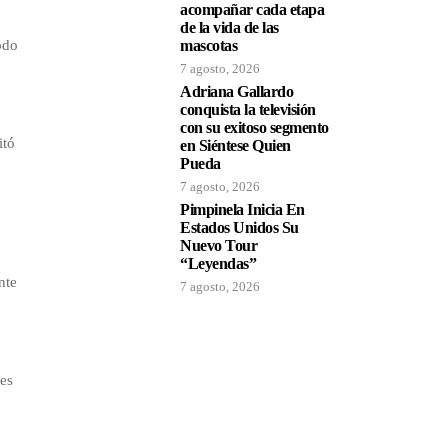
acompañar cada etapa
de la vida de las
odo
mascotas
7 agosto, 2026
Adriana Gallardo
conquista la televisión
con su exitoso segmento
itó
en Siéntese Quien
Pueda
7 agosto, 2026
Pimpinela Inicia En
Estados Unidos Su
Nuevo Tour
“Leyendas”
nte
7 agosto, 2026
nes