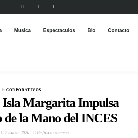
a
Musica
Espectaculos
Bio
Contacto
In
CORPORATIVOS
 Isla Margarita Impulsa
o de la Mano del INCES
7 marzo, 2020
Be first to comment