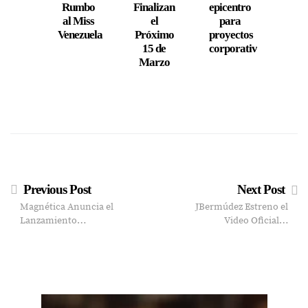
Rumbo
Finalizan
epicentro
Fucsi
al Miss
el
para
Fren
Venezuela
Próximo
proyectos
107
15 de
corporativos
Marzo
Previous Post
Next Post
Magnética Anuncia el
JBermúdez Estreno el
Lanzamiento…
Video Oficial…