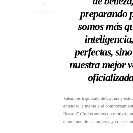
de bellez
preparando p
somos más que
inteligenci
perfectas, sin
nuestra mejor ve
oficializa
Valsint es tripulante de Cabina y est
entender la mente y el comportamient
Reason” (Todos somos un motivo, una 
emocional de las mujeres y crear con