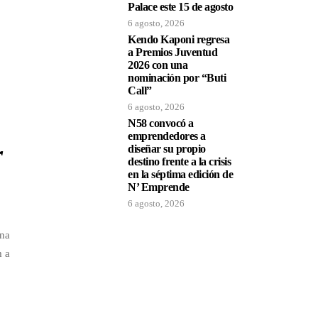
Palace este 15 de agosto
6 agosto, 2026
Kendo Kaponi regresa
a Premios Juventud
2026 con una
nominación por “Buti
Call”
6 agosto, 2026
N58 convocó a
emprendedores a
r
diseñar su propio
destino frente a la crisis
en la séptima edición de
N’ Emprende
6 agosto, 2026
ona
m a