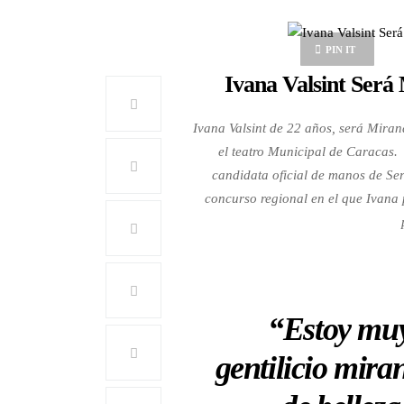
PIN IT
Ivana Valsint Será
Ivana Valsint de 22 años, será Miran
el teatro Municipal de Caracas. 
candidata oficial de manos de Serg
concurso regional en el que Ivana 
“Estoy muy 
gentilicio mira