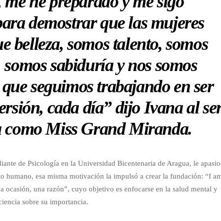
a, me he preparado y me sigo
ara demostrar que las mujeres
 belleza, somos talento, somos
a, somos sabiduría y nos somos
o que seguimos trabajando en ser
rsión, cada día” dijo Ivana al se
da como Miss Grand Miranda.
udiante de Psicología en la Universidad Bicentenaria de Aragua, le apasi
o humano, esa misma motivación la impulsó a crear la fundación: “I a
ocasión, una razón”, cuyo objetivo es enfocarse en la salud mental y
ciencia sobre su importancia.