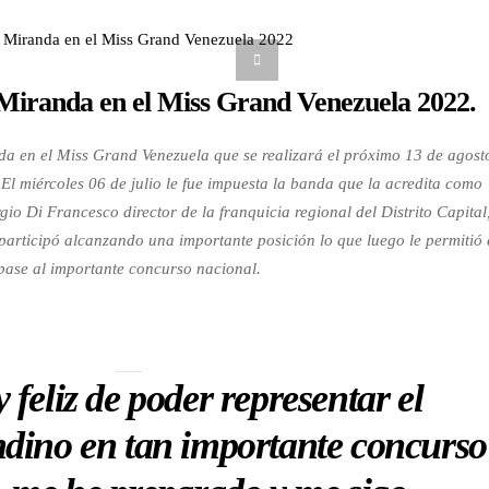
 Miranda en el Miss Grand Venezuela 2022.
da en el Miss Grand Venezuela que se realizará el próximo 13 de agost
El miércoles 06 de julio le fue impuesta la banda que la acredita como
io Di Francesco director de la franquicia regional del Distrito Capital
participó alcanzando una importante posición lo que luego le permitió 
pase al importante concurso nacional.
feliz de poder representar el
ndino en tan importante concurso